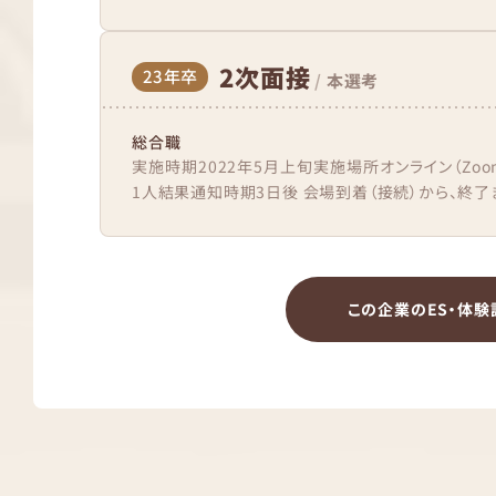
2次面接
23年卒
/
本選考
総合職
実施時期2022年5月上旬実施場所オンライン（Zo
1人結果通知時期3日後 会場到着（接続）から、終了ま
この企業のES・体験