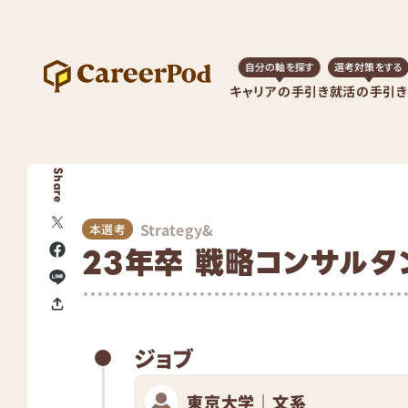
自分の軸を探す
選考対策をする
キャリアの手引き
就活の手引き
Share
Strategy&
本選考
23年卒 戦略コンサルタ
ジョブ
東京大学｜文系