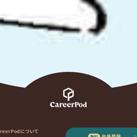
areerPodについて
会員登録