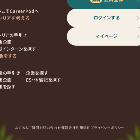
こそCareerPodへ
ログインする
ャリアを考える
ャリアの手引き
マイページ
集企画
期インターンを探す
活をする
活の手引き
企業を探す
集企画
ES・体験記を探す
集を探す
よくあるご質問
お問い合わせ
運営会社
利用規約
プライバシーポリシー