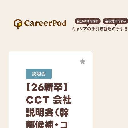
自分の軸を探す
選考対策をする
キャリアの手引き
就活の手引き
Share
説明会
【26新卒】
CCT 会社
説明会（幹
部候補・コ