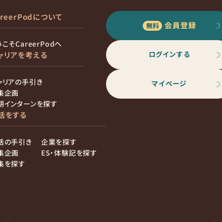
areerPodについて
会員登録
こそCareerPodへ
ログインする
ャリアを考える
ャリアの手引き
マイページ
集企画
期インターンを探す
活をする
活の手引き
企業を探す
集企画
ES・体験記を探す
集を探す