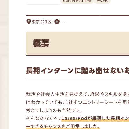
CareerPod主催
その他
東京（23区）
---
概要
長期インターンに踏み出せない
就活や社会人生活を見据えて、経験やスキルを身
はわかっていても、1社ずつエントリーシートを
考えてしまうのも当然です。
そんなあなたへ、
CareerPodが厳選した長期
ーできるチャンスをご用意しました。