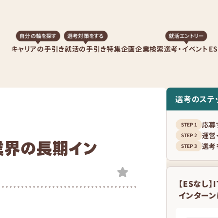
自分の軸を探す
選考対策をする
就活エントリー
キャリアの手引き
就活の手引き
特集企画
企業検索
選考・イベント
E
選考のステ
応募
運営
ス業界の長期イン
選考
！
【ESなし
インターン