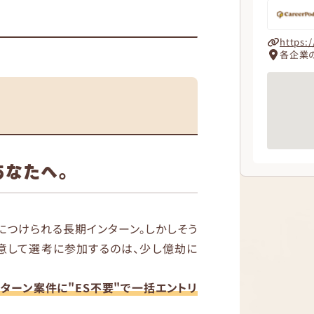
https:/
各企業
あなたへ。
につけられる長期インターン。しかしそう
用意して選考に参加するのは、少し億劫に
インターン案件に"ES不要"で一括エントリ