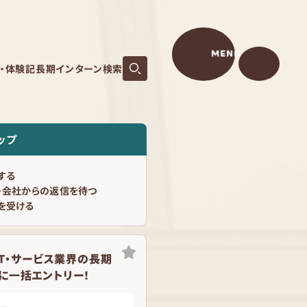
MENU
S・体験記
長期インターン検索
ップ
する
・会社からの返信を待つ
を受ける
】IT・サービス業界の長期
に一括エントリー！