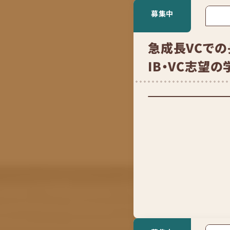
募集中
急成長VCでの
IB・VC志望の