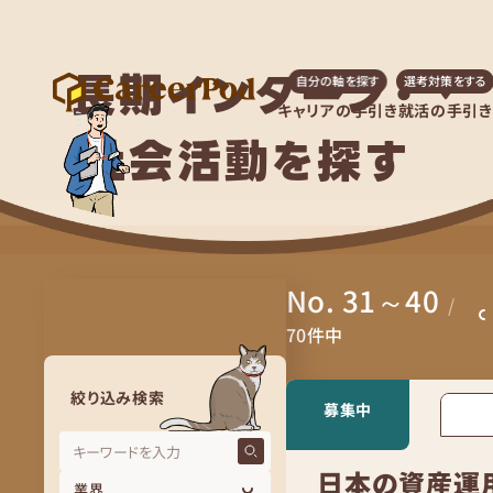
長期インターン・
自分の軸を探す
選考対策をする
キャリアの手引き
就活の手引き
社会活動を探す
No. 31～40
/
70
件中
絞り込み検索
募集中
日本の資産運用
業界