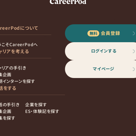
areerPodについて
会員登録
こそCareerPodへ
ログインする
ャリアを考える
ャリアの手引き
マイページ
集企画
期インターンを探す
活をする
活の手引き
企業を探す
集企画
ES・体験記を探す
集を探す