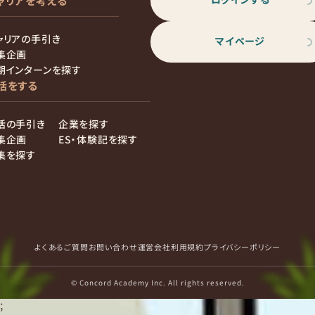
ャリアを考える
ャリアの手引き
マイページ
集企画
期インターンを探す
活をする
活の手引き
企業を探す
集企画
ES・体験記を探す
集を探す
よくあるご質問
お問い合わせ
運営会社
利用規約
プライバシーポリシー
© Concord Academy Inc. All rights reserved.
;