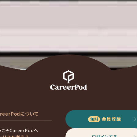
areerPodについて
会員登録
こそCareerPodへ
ログインする