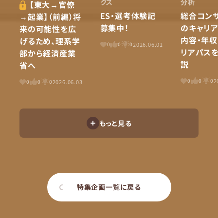
クス
分析
【東大→官僚
ES・選考体験記
総合コン
→起業】（前編）将
募集中！
のキャリ
来の可能性を広
内容・年収
げるため、理系学
2026.06.01
0
0
0
リアパス
部から経済産業
説
省へ
2
0
0
0
2026.06.03
0
0
0
もっと見る
特集企画一覧に戻る