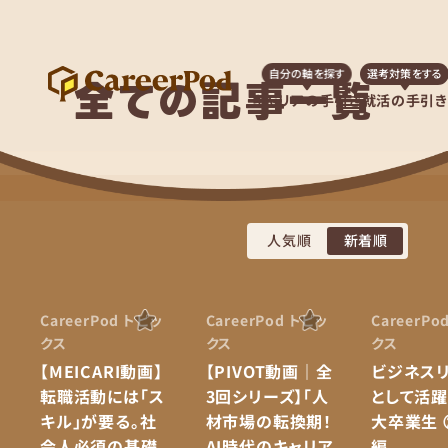
自分の軸を探す
選考対策をする
全ての記事一覧
キャリアの手引き
就活の手引き
人気順
新着順
CareerPod トピッ
CareerPod トピッ
CareerPo
クス
クス
クス
【MEICARI動画】
【PIVOT動画｜全
ビジネス
転職活動には「ス
3回シリーズ】「人
として活
キル」が要る。社
材市場の転換期！
大卒業生 
会人必須の基礎
AI時代のキャリア
編