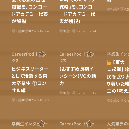
知識を、コンコー
戦略」を、コンコ
2
0
0
0
ドアカデミー代表
ードアカデミー代
が解説
表が解説！
2026.07.24
2026.07.24
0
0
0
0
0
0
CareerPod トピッ
CareerPod トピッ
卒業生イン
クス
クス
【東大
ビジネスリーダー
【おすすめ長期イ
→起業】（
として活躍する東
ンターン】VCの魅
民を渡り
大卒業生 ①コン
力
り着いた
サル編
二の「考え
2026.06.12
0
0
0
2026.06.23
0
0
0
2
0
0
0
卒業生インタビュー
CareerPod トピッ
人気業界の