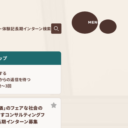
MENU
S・体験記
長期インターン検索
ップ
する
からの返信を待つ
2〜3回
価」のフェアな社会の
すコンサルティングフ
長期インターン募集