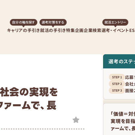
自分の軸を探す
選考対策をする
就活エントリー
キャリアの手引き
就活の手引き
特集企画
企業検索
選考・イベント
E
選考のステ
応募
会社
な社会の実現を
面接
ファームで、長
「価値＝対
実現を目指
ァームで、