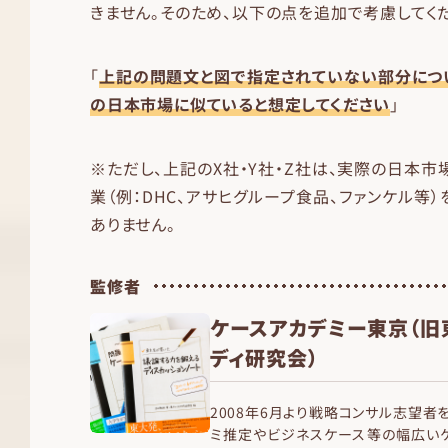
きません。そのため、以下の点を追加で考慮してく
「
上記の問題文と図で指定されていない部分につ
の日本市場に似ていると想定してください
」
※ただし、上記のX社・Y社・Z社は、実際の日本
業（例：DHC、アサヒグループ食品、ファンケル等
ありません。
監修者
ケースアカデミー東京（旧
ディ研究会）
2008年6月より戦略コンサル志望者
ミ推定やビジネスケース等の幅広いケ