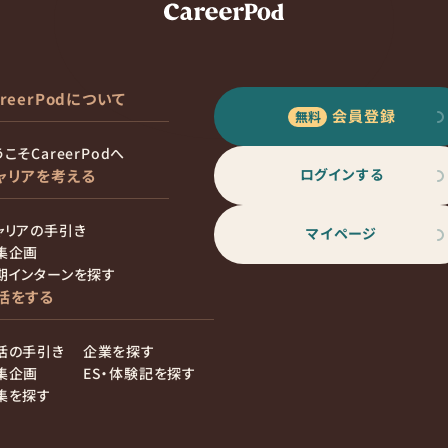
areerPodについて
会員登録
こそCareerPodへ
ログインする
ャリアを考える
ャリアの手引き
マイページ
集企画
期インターンを探す
活をする
活の手引き
企業を探す
集企画
ES・体験記を探す
集を探す