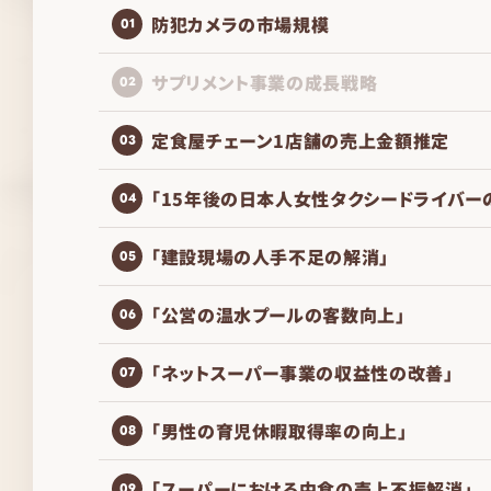
防犯カメラの市場規模
01
サプリメント事業の成長戦略
02
定食屋チェーン1店舗の売上金額推定
03
「15年後の日本人女性タクシードライバー
04
「建設現場の人手不足の解消」
05
「公営の温水プールの客数向上」
06
「ネットスーパー事業の収益性の改善」
07
「男性の育児休暇取得率の向上」
08
「スーパーにおける中食の売上不振解消」
09