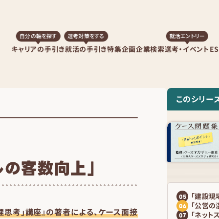
自分の軸を探す
選考対策をする
就活エントリー
キャリアの手引き
就活の手引き
特集企画
企業検索
選考・イベント
E
このシリー
ルの客数向上」
「建設現
05
「公営の
06
理思考」講座』の著者による、ケース面接
「ネット
07