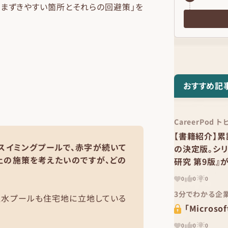
つまずきやすい箇所とそれらの回避策」を
おすすめ記
CareerPod 
【書籍紹介】累
スイミングプールで、赤字が続いて
の決定版。シ
上の施策を考えたいのですが、どの
研究 第9版』
0
0
0
3分でわかる企
温水プールも住宅地に立地している
「Micros
0
0
0