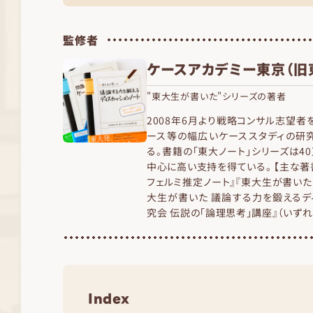
監修者
ケースアカデミー東京（旧
"東大生が書いた"シリーズの著者
2008年6月より戦略コンサル志望
ース等の幅広いケーススタディの研
る。書籍の「東大ノート」シリーズは
中心に高い支持を得ている。 【主な著
フェルミ推定ノート』『東大生が書いた
大生が書いた 議論する力を鍛えるデ
究会 伝説の「論理思考」講座』（いず
Index