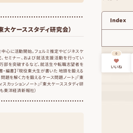
Index
東大ケーススタディ研究会）
者を中心に活動開始。フェルミ推定やビジネスケ
0
究、セミナー、および就活支援活動を行ってい
40万部を突破するなど、就活生や転職志望者を
いいね
書・編書】『現役東大生が書いた 地頭を鍛える
 問題を解く力を鍛えるケース問題ノート』『東
ィスカッションノート』『東大ケーススタディ研
れも東洋経済新報社）