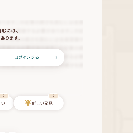
読むには、
あります。
ログインする
0
0
すい
新しい発見