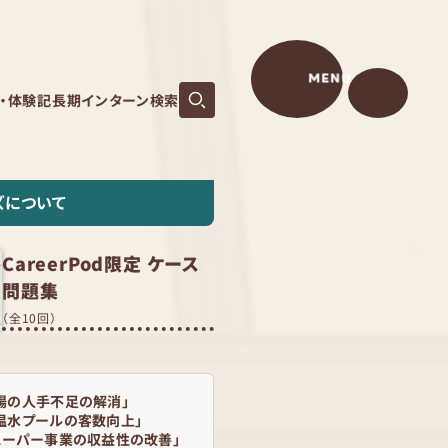
MENU
S・体験記
長期インターン検索
ズについて
CareerPod限定 ケース
問題集
（全10回）
場の人手不足の解消」
温水プールの客数向上」
スーパー事業の収益性の改善」