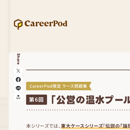
Share
CareerPod限定 ケース問題集
「公営の温水プー
第6回
本シリーズでは、
東大ケースシリーズ『伝説の「論