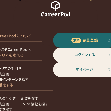
areerPodについて
会員登録
こそCareerPodへ
ログインする
ャリアを考える
ャリアの手引き
マイページ
集企画
期インターンを探す
活をする
活の手引き
企業を探す
集企画
ES・体験記を探す
集を探す