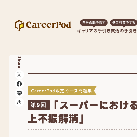
自分の軸を探す
選考対策をする
キャリアの手引き
就活の手引き
Share
CareerPod限定 ケース問題集
「スーパーにおけ
第9回
上不振解消」