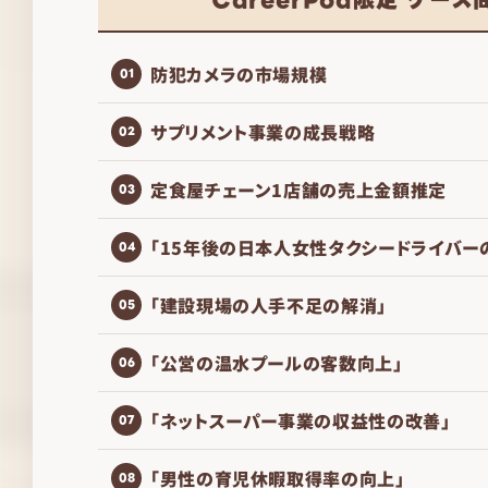
CareerPod限定 ケース
防犯カメラの市場規模
01
サプリメント事業の成長戦略
02
定食屋チェーン1店舗の売上金額推定
03
「15年後の日本人女性タクシードライバー
04
「建設現場の人手不足の解消」
05
「公営の温水プールの客数向上」
06
「ネットスーパー事業の収益性の改善」
07
「男性の育児休暇取得率の向上」
08