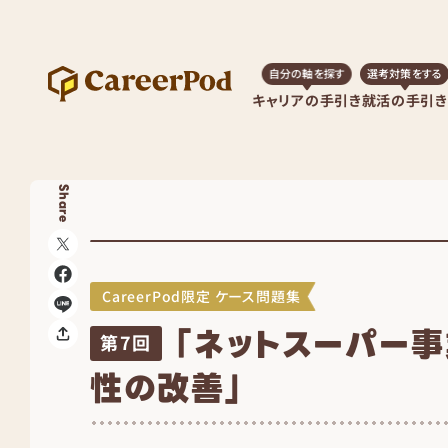
自分の軸を探す
選考対策をする
キャリアの手引き
就活の手引き
Share
CareerPod限定 ケース問題集
「ネットスーパー
第7回
性の改善」