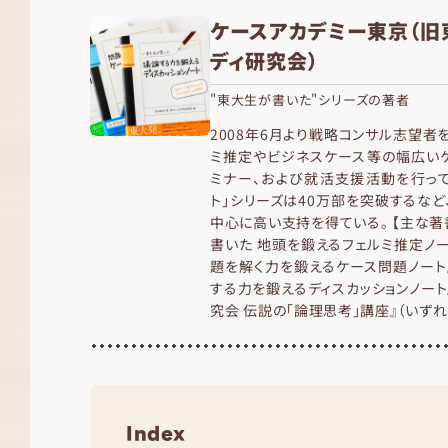
ケースアカデミー東京（旧
ディ研究会）
"東大生が書いた"シリーズの著者
2008年6月より戦略コンサル志望者
ミ推定やビジネスケース等の幅広いケ
ミナー、および就活支援活動を行って
ト」シリーズは40万部を突破するな
中心に高い支持を得ている。 【主な著
書いた 地頭を鍛えるフェルミ推定ノー
題を解く力を鍛えるケース問題ノート
する力を鍛えるディスカッションノート
究会 伝説の「論理思考」講座』（いず
Index