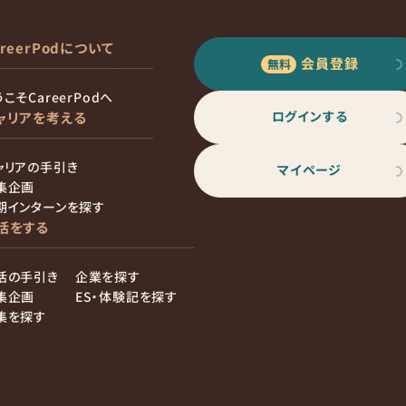
areerPodについて
会員登録
こそCareerPodへ
ログインする
ャリアを考える
ャリアの手引き
マイページ
集企画
期インターンを探す
活をする
活の手引き
企業を探す
集企画
ES・体験記を探す
集を探す