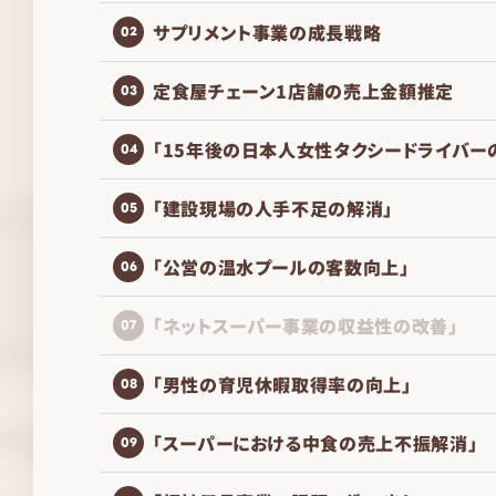
サプリメント事業の成長戦略
02
定食屋チェーン1店舗の売上金額推定
03
「15年後の日本人女性タクシードライバー
04
「建設現場の人手不足の解消」
05
「公営の温水プールの客数向上」
06
「ネットスーパー事業の収益性の改善」
07
「男性の育児休暇取得率の向上」
08
「スーパーにおける中食の売上不振解消」
09