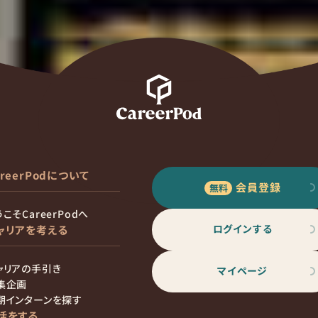
areerPodについて
会員登録
こそCareerPodへ
ログインする
ャリアを考える
ャリアの手引き
マイページ
集企画
期インターンを探す
活をする