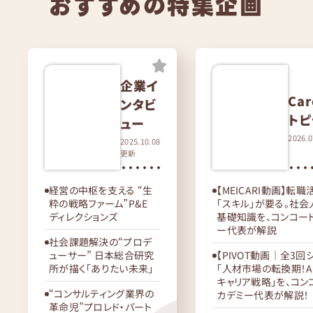
おすすめの特集企画
企業イ
Car
ンタビ
トピ
ュー
2026.
2025.10.08
更新
経営の中枢を支える “生
【MEICARI動画】転
粋の戦略ファーム”P&E
「スキル」が要る。社
ディレクションズ
基礎知識を、コンコー
ー代表が解説
社会課題解決の“プロデ
ューサー” 日本総合研究
【PIVOT動画｜全3回
所が描く「ありたい未来」
「人材市場の転換期！A
キャリア戦略」を、コン
“コンサルティング業界の
カデミー代表が解説！
革命児”プロレド・パート