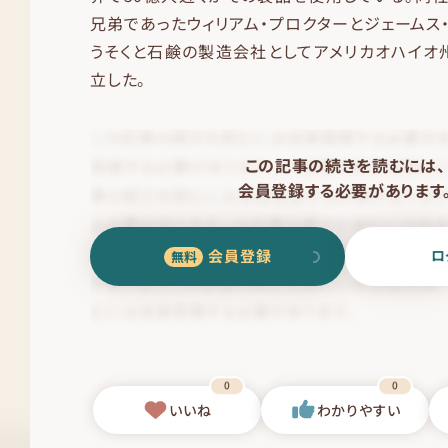
兄弟であったウィリアム・プロクターとジェームス
うそくと石鹸の製造会社としてアメリカオハイオ
立した。
この記事の続きを読むには、
会員登録する必要があります
会員登録
ロ
0
0
いいね
わかりやすい