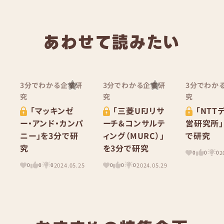
あわせて読みたい
3分でわかる企業研
3分でわかる企業研
3分でわか
究
究
究
「マッキンゼ
「三菱UFJリサ
「NTT
ー・アンド・カンパ
ーチ&コンサルテ
営研究所」
ニー」を3分で研
ィング（MURC）」
で研究
究
を3分で研究
2
0
0
0
2024.05.25
2024.05.29
0
0
0
0
0
0