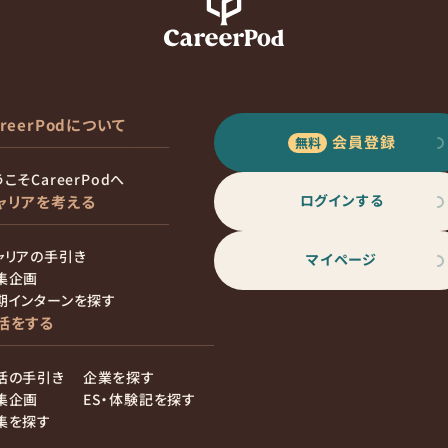
areerPodについて
会員登録
こそCareerPodへ
ログインする
ャリアを考える
ャリアの手引き
マイページ
集企画
期インターンを探す
活をする
活の手引き
企業を探す
集企画
ES・体験記を探す
集を探す