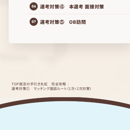
選考対策④ 本選考 面接対策
06
選考対策⑤ OB訪問
07
TOP
就活の手引き
丸紅 完全攻略
選考対策① マッチング面談ルート（1次・2次対策）