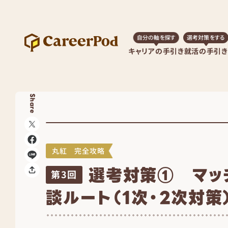
自分の軸を探す
選考対策をする
キャリアの手引き
就活の手引き
Share
丸紅 完全攻略
選考対策① マッ
第3回
談ルート（1次・2次対策