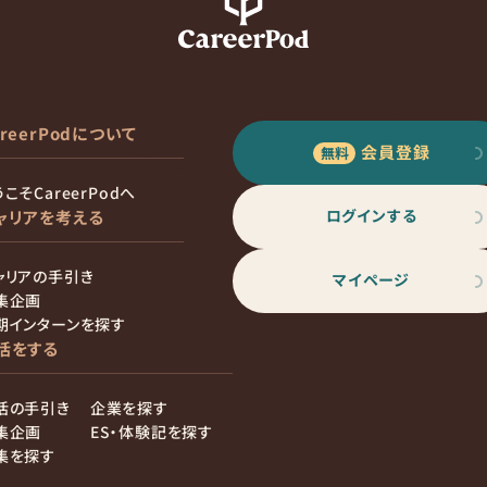
areerPodについて
会員登録
こそCareerPodへ
ログインする
ャリアを考える
ャリアの手引き
マイページ
集企画
期インターンを探す
活をする
活の手引き
企業を探す
集企画
ES・体験記を探す
集を探す