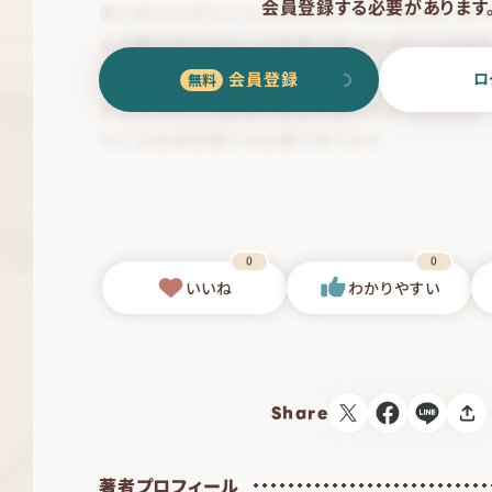
会員登録する必要があります
会員登録
ロ
0
0
いいね
わかりやすい
Share
著者プロフィール