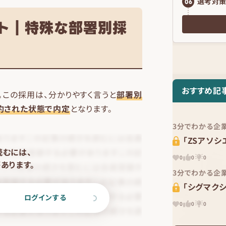
選考対策
06
ート｜特殊な部署別採
おすすめ記
。この採用は、分かりやすく言うと
部署別
約された状態で内定
となります。
3分でわかる企
「ZSアソシ
読むには、
0
0
0
あります。
3分でわかる企
「シグマクシ
ログインする
0
0
0