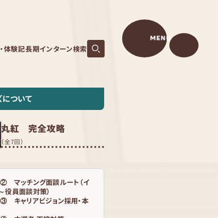
MENU
S・体験記
長期インターン検索
ズについて
丸紅 完全攻略
（全7回）
② マッチング面談ルート（イ
～役員面談対策）
③ キャリアビジョン採用・本
要