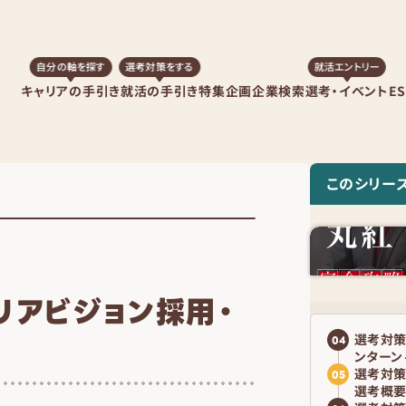
自分の軸を探す
選考対策をする
就活エントリー
キャリアの手引き
就活の手引き
特集企画
企業検索
選考・イベント
E
このシリー
リアビジョン採用・
選考対策
04
ンターン
選考対策
05
選考概