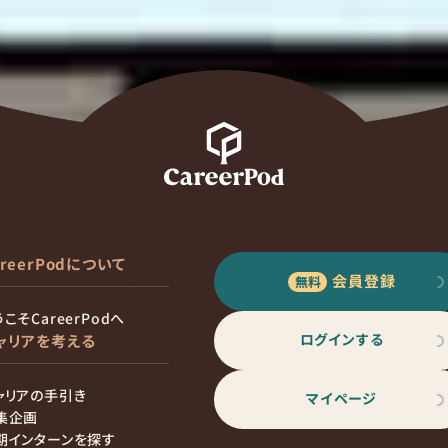
areerPodについて
会員登録
こそCareerPodへ
ログインする
ャリアを考える
ャリアの手引き
マイページ
集企画
期インターンを探す