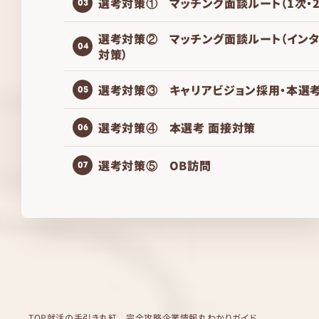
選考対策① マッチング面談ルート（1次・
03
選考対策② マッチング面談ルート（イン
04
対策）
選考対策③ キャリアビジョン採用・本選
05
選考対策④ 本選考 面接対策
06
選考対策⑤ OB訪問
07
TOP
就活の手引き
丸紅 完全攻略
企業情報丸わかりガイド