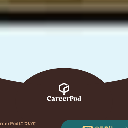
areerPodについて