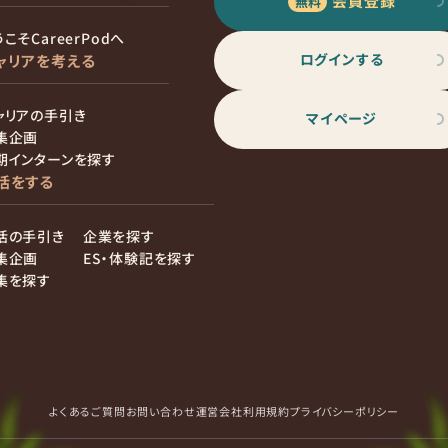
会員登録
こそCareerPodへ
ログインする
ャリアを考える
ャリアの手引き
マイページ
集企画
期インターンを探す
活をする
活の手引き
企業を探す
集企画
ES・体験記を探す
集を探す
よくあるご質問
お問い合わせ
運営会社
利用規約
プライバシーポリシー