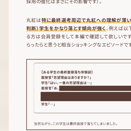
採用の強化はまさにその影響です）。
丸紅は
特に最終選考周辺で丸紅への理解が薄い
判断）学生をかなり落とす傾向が強く
、例えば以
る方は会員登録をして本編で確認して欲しいです
らったらと思うと相当ショッキングなエピソードです