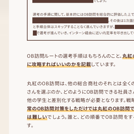
OB訪問ルートの選考手順はもちろんのこと、
丸紅
に攻略すればいいのかを記載
しています。
丸紅のOB訪問は、他の総合商社のそれとは全く
さんを選ぶのか、どのようにOB訪問できる社員さ
他の学生と差別化する戦略が必要となります。戦
常のOB訪問対策をしただけでは丸紅のOB訪問
は難しい
でしょう。誰と、どの順番でOB訪問を
す。