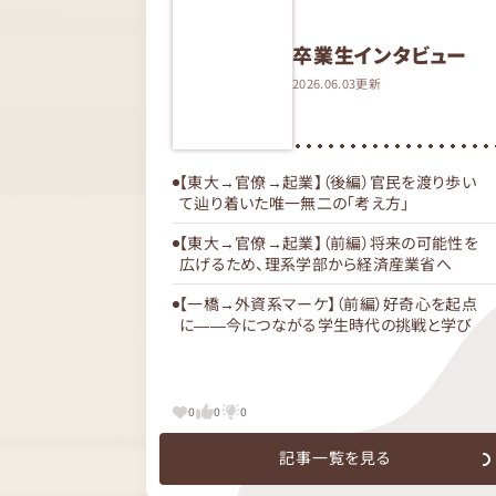
卒業生インタビュー
2026.06.03更新
【東大→官僚→起業】（後編）官民を渡り歩い
て辿り着いた唯一無二の「考え方」
【東大→官僚→起業】（前編）将来の可能性を
広げるため、理系学部から経済産業省へ
【一橋→外資系マーケ】（前編）好奇心を起点
に――今につながる学生時代の挑戦と学び
0
0
0
記事一覧を見る