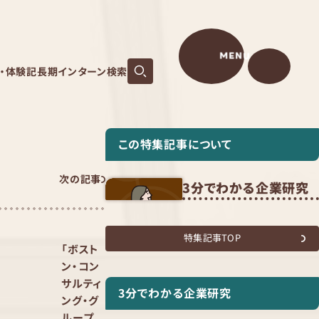
MENU
S・体験記
長期インターン検索
この特集記事について
次の記事
3分でわかる企業研究
特集記事TOP
「ボスト
ン・コン
サルティ
3分でわかる企業研究
ング・グ
ループ