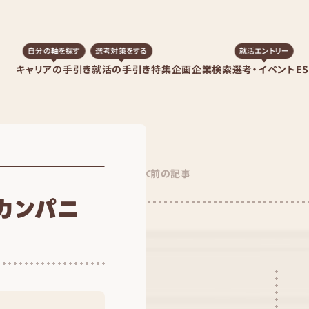
自分の軸を探す
選考対策をする
就活エントリー
キャリアの手引き
就活の手引き
特集企画
企業検索
選考・イベント
E
前の記事
カンパニ