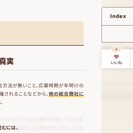
Index
0
る真実
いいね
る方法が無いこと、応募時期が年明けの
催されることなどから、
他の総合商社に
す
。
読むには、