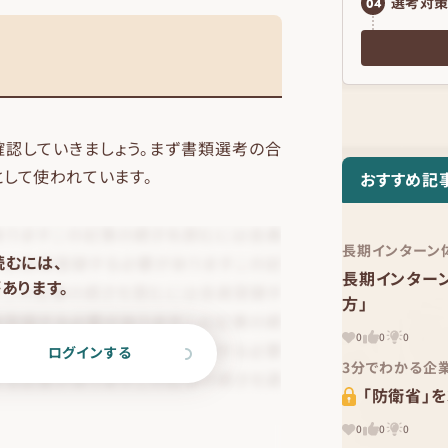
選考対策
04
確認していきましょう。まず書類選考の合
として使われています。
おすすめ記
長期インターン
読むには、
長期インター
あります。
方」
0
0
0
ログインする
3分でわかる企
「防衛省」を
0
0
0