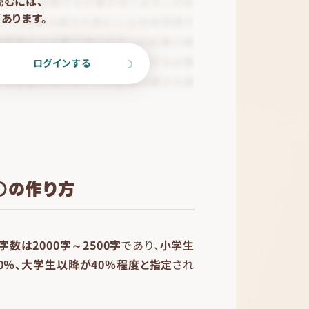
読むには、
あります。
ログインする
○の作り方
字数は2000字～2500字
であり、
小学生
0％、大学生以降が40％程度と指定
され