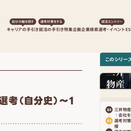
自分の軸を探す
選考対策をする
就活エントリー
キャリアの手引き
就活の手引き
特集企画
企業検索
選考・イベント
E
このシリー
考（自分史）～1
三井物産
02
｜会社を
選考対策
03
接