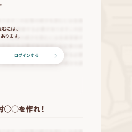
。
読むには、
あります。
ログインする
対◯◯を作れ！