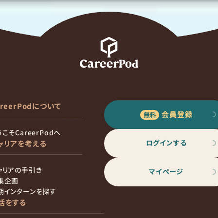
areerPodについて
会員登録
こそCareerPodへ
ログインする
ャリアを考える
ャリアの手引き
マイページ
集企画
期インターンを探す
活をする