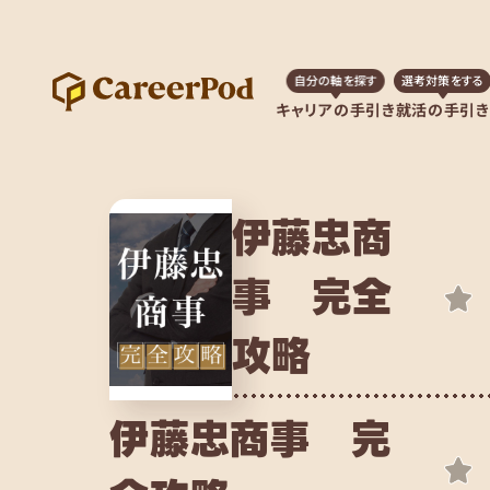
自分の軸を探す
選考対策をする
キャリアの手引き
就活の手引き
伊藤忠商
事 完全
攻略
伊藤忠商事 完