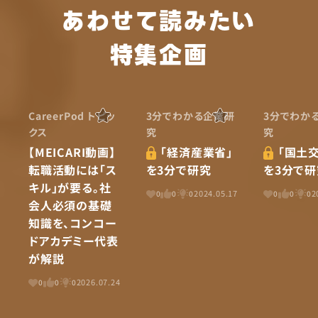
あわせて読みたい
特集企画
CareerPod トピッ
3分でわかる企業研
3分でわか
クス
究
究
【MEICARI動画】
「経済産業省」
「国土交
転職活動には「ス
を3分で研究
を3分で研
キル」が要る。社
2024.05.17
2
0
0
0
0
0
0
会人必須の基礎
知識を、コンコー
ドアカデミー代表
が解説
2026.07.24
0
0
0