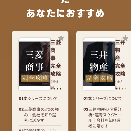
あなたにおすすめ
三菱
三井
商
物
事
産
完全
完全
攻略
攻略
（全4
（全5
回）
回）
本シリーズについて
本シリーズについて
三菱商事の3つの強
三井物産の企業分
み｜会社を知り選
析・選考スケジュー
考に活かす
ル｜会社を知り選
考に活かす
選考対策① エン