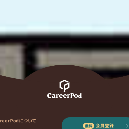
areerPodについて
会員登録