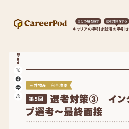
自分の軸を探す
選考対策をする
キャリアの手引き
就活の手引き
Share
三井物産 完全攻略
選考対策③ イン
第5回
プ選考～最終面接