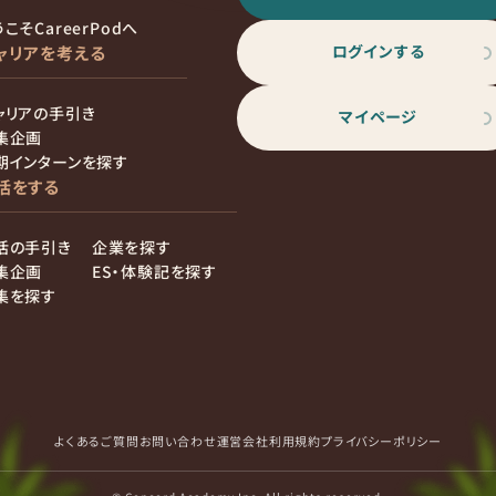
こそCareerPodへ
ログインする
ャリアを考える
ャリアの手引き
マイページ
集企画
期インターンを探す
活をする
活の手引き
企業を探す
集企画
ES・体験記を探す
集を探す
よくあるご質問
お問い合わせ
運営会社
利用規約
プライバシーポリシー