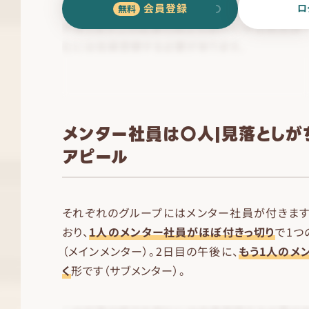
会員登録
ロ
メンター社員は〇人|見落としが
アピール
それぞれのグループにはメンター社員が付きます
おり、
1人のメンター社員がほぼ付きっ切り
で1つ
（メインメンター）。2日目の午後に、
もう1人のメ
く
形です（サブメンター）。