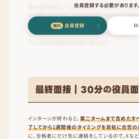
会員登録する必要があります
会員登録
ロ
最終面接｜30分の役員
インターンが終わると、
第二タームまで含めたす
了してから1週間後のタイミングを目処に合否の
に、合格者にだけ先に連絡をしているので、Xな