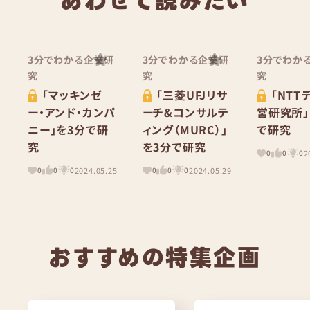
あわせて読みたい
3分でわかる企業研
3分でわかる企業研
3分でわか
究
究
究
「マッキンゼ
「三菱UFJリサ
「NTT
ー・アンド・カンパ
ーチ&コンサルテ
営研究所」
ニー」を3分で研
ィング（MURC）」
で研究
究
を3分で研究
2
0
0
0
2024.05.25
2024.05.29
0
0
0
0
0
0
おすすめの特集企画