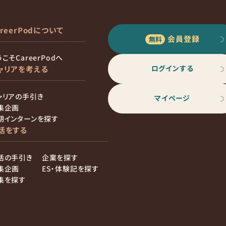
areerPodについて
会員登録
こそCareerPodへ
ログインする
ャリアを考える
ャリアの手引き
マイページ
集企画
期インターンを探す
活をする
活の手引き
企業を探す
集企画
ES・体験記を探す
集を探す