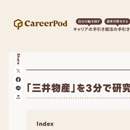
自分の軸を探す
選考対策をする
キャリアの手引き
就活の手引き
Share
「三井物産」を3分で研
Index