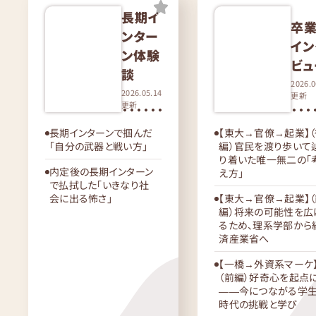
長期イ
卒
ンター
イン
ン体験
ビュ
談
2026.0
2026.05.14
更新
更新
長期インターンで掴んだ
【東大→官僚→起業】
「自分の武器と戦い方」
編）官民を渡り歩いて
り着いた唯一無二の「
内定後の長期インターン
え方」
で払拭した「いきなり社
会に出る怖さ」
【東大→官僚→起業】
編）将来の可能性を広
るため、理系学部から
済産業省へ
【一橋→外資系マーケ
（前編）好奇心を起点
――今につながる学
時代の挑戦と学び