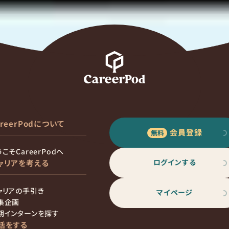
areerPodについて
会員登録
こそCareerPodへ
ログインする
ャリアを考える
ャリアの手引き
マイページ
集企画
期インターンを探す
活をする