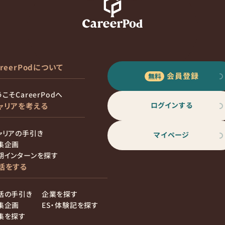
areerPodについて
会員登録
こそCareerPodへ
ログインする
ャリアを考える
ャリアの手引き
マイページ
集企画
期インターンを探す
活をする
活の手引き
企業を探す
集企画
ES・体験記を探す
集を探す