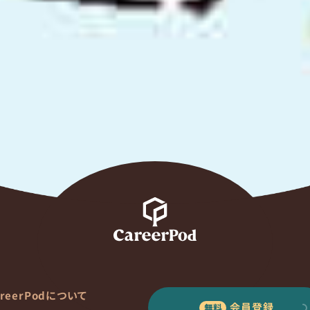
areerPodについて
会員登録