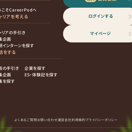
こそCareerPodへ
ログインする
ャリアを考える
ャリアの手引き
マイページ
集企画
期インターンを探す
活をする
活の手引き
企業を探す
集企画
ES・体験記を探す
集を探す
よくあるご質問
お問い合わせ
運営会社
利用規約
プライバシーポリシー