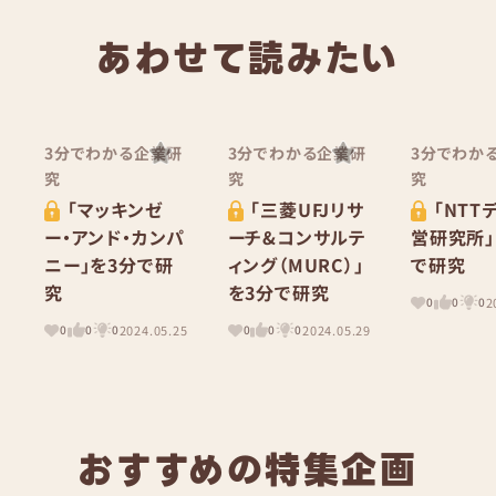
あわせて読みたい
3分でわかる企業研
3分でわかる企業研
3分でわか
究
究
究
「マッキンゼ
「三菱UFJリサ
「NTT
ー・アンド・カンパ
ーチ&コンサルテ
営研究所」
ニー」を3分で研
ィング（MURC）」
で研究
究
を3分で研究
2
0
0
0
2024.05.25
2024.05.29
0
0
0
0
0
0
おすすめの特集企画