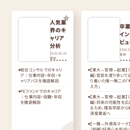
人気業
卒
界のキ
イン
ャリア
ビュ
分析
2026.0
2026.05.18
更新
更新
総合コンサルでのキャリ
【東大→官僚→起業】
ア｜仕事内容・年収・キ
編）官民を渡り歩いて
ャリアパスを徹底解説
り着いた唯一無二の「
え方」
PEファンドでのキャリア
｜仕事内容・役職・年収
【東大→官僚→起業】
を徹底解説
編）将来の可能性を広
るため、理系学部から
済産業省へ
【一橋→外資系マーケ
（前編）好奇心を起点