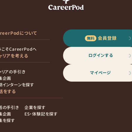
areerPodについて
会員登録
こそCareerPodへ
ログインする
ャリアを考える
ャリアの手引き
マイページ
集企画
期インターンを探す
活をする
活の手引き
企業を探す
集企画
ES・体験記を探す
集を探す