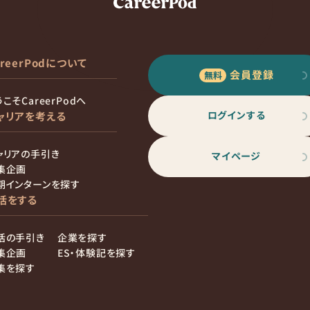
areerPodについて
会員登録
こそCareerPodへ
ログインする
ャリアを考える
ャリアの手引き
マイページ
集企画
期インターンを探す
活をする
活の手引き
企業を探す
集企画
ES・体験記を探す
集を探す