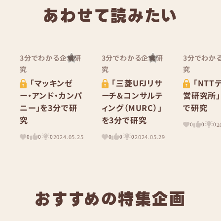
あわせて読みたい
3分でわかる企業研
3分でわかる企業研
3分でわか
究
究
究
「マッキンゼ
「三菱UFJリサ
「NTT
ー・アンド・カンパ
ーチ&コンサルテ
営研究所」
ニー」を3分で研
ィング（MURC）」
で研究
究
を3分で研究
2
0
0
0
2024.05.25
2024.05.29
0
0
0
0
0
0
おすすめの特集企画