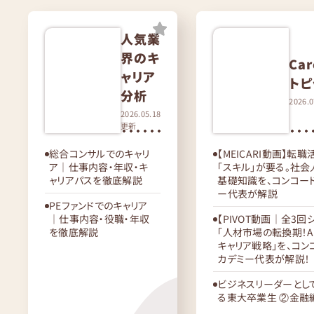
人気業
界のキ
Car
ャリア
トピ
分析
2026.
2026.05.18
更新
総合コンサルでのキャリ
【MEICARI動画】転
ア｜仕事内容・年収・キ
「スキル」が要る。社
ャリアパスを徹底解説
基礎知識を、コンコー
ー代表が解説
PEファンドでのキャリア
｜仕事内容・役職・年収
【PIVOT動画｜全3回
を徹底解説
「人材市場の転換期！A
キャリア戦略」を、コン
カデミー代表が解説！
ビジネスリーダーとし
る東大卒業生 ②金融