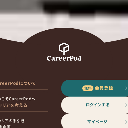
areerPodについて
会員登録
こそCareerPodへ
ログインする
ャリアを考える
ャリアの手引き
マイページ
集企画