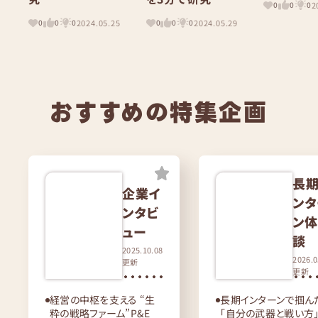
2
0
0
0
2024.05.25
2024.05.29
0
0
0
0
0
0
おすすめの特集企画
長
企業イ
ンタ
ンタビ
ン
ュー
談
2025.10.08
2026.0
更新
更新
経営の中枢を支える “生
長期インターンで掴ん
粋の戦略ファーム”P&E
「自分の武器と戦い方