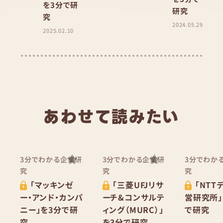
を3分で研
研究
究
2024.05.29
2025.02.10
あわせて読みたい
3分でわかる企業研
3分でわかる企業研
3分でわか
究
究
究
「マッキンゼ
「三菱UFJリサ
「NTT
ー・アンド・カンパ
ーチ&コンサルテ
営研究所」
ニー」を3分で研
ィング（MURC）」
で研究
究
を3分で研究