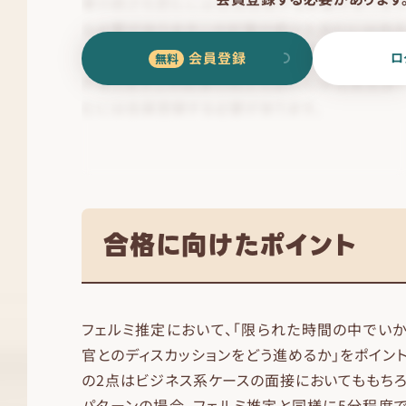
会員登録
ロ
合格に向けたポイント
フェルミ推定において、「限られた時間の中でいか
官とのディスカッションをどう進めるか」をポイン
の2点はビジネス系ケースの面接においてももちろ
パターンの場合、フェルミ推定と同様に5分程度