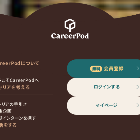
areerPodについて
会員登録
こそCareerPodへ
ログインする
ャリアを考える
ャリアの手引き
マイページ
集企画
期インターンを探す
活をする