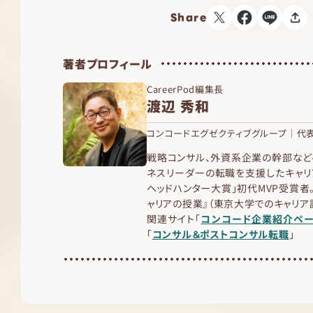
Share
著者プロフィール
CareerPod編集長
渡辺 秀和
コンコードエグゼクティブグループ｜代表
戦略コンサル、外資系企業の幹部など
ネスリーダーの転職を支援したキャリ
ヘッドハンター大賞」初代MVP受賞者。
ャリアの授業』（東京大学でのキャリ
関連サイト「
コンコード企業紹介ペ
「
コンサル＆ポストコンサル転職
」