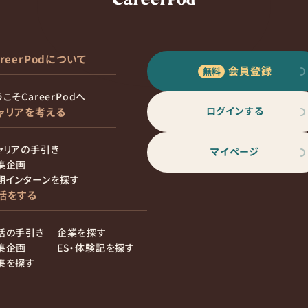
areerPodについて
会員登録
こそCareerPodへ
ログインする
ャリアを考える
ャリアの手引き
マイページ
集企画
期インターンを探す
活をする
活の手引き
企業を探す
集企画
ES・体験記を探す
集を探す