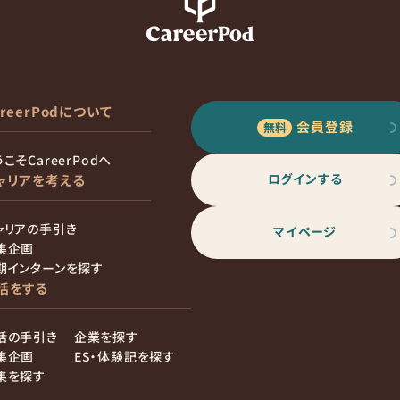
areerPodについて
会員登録
こそCareerPodへ
ログインする
ャリアを考える
ャリアの手引き
マイページ
集企画
期インターンを探す
活をする
活の手引き
企業を探す
集企画
ES・体験記を探す
集を探す