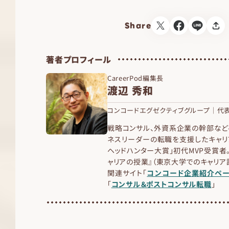
Share
著者プロフィール
CareerPod編集長
渡辺 秀和
コンコードエグゼクティブグループ｜代表
戦略コンサル、外資系企業の幹部など
ネスリーダーの転職を支援したキャリ
ヘッドハンター大賞」初代MVP受賞者。
ャリアの授業』（東京大学でのキャリ
関連サイト「
コンコード企業紹介ペ
「
コンサル＆ポストコンサル転職
」