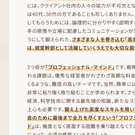
には、クライアント社内の人々の協力が不可欠とな
は40代、50代の方であることも珍しくありません
してもらうためには、論理的に分かりやすく説明す
手の感情や立場に配慮したコミュニケーションが
うにして鍛えられた、
さまざまな人を巻き込む「高
は、経営幹部として活躍していくうえでも大切な能
3つ目が
「プロフェッショナル・マインド」
です。戦
わる課題は、優秀な経営者がわざわざ高額な料金
くるような、難度の高いテーマです。当然、簡単に
非常に粘り強く取り組むことが求められます。さ
経済、科学技術に関する最先端の知識、新たなス
上心も必要です。
鍛え上げた高度なスキルを用い
会のために最後まで全力を尽くすという「プロフ
ド」
は、幾度となく直面する困難を乗り越えなく
にとって、必須の資質といえるでしょう。