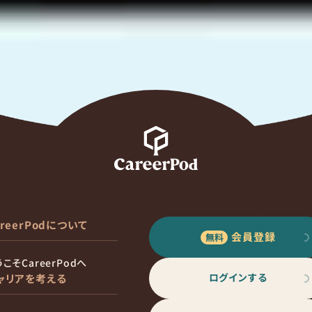
areerPodについて
会員登録
こそCareerPodへ
ログインする
ャリアを考える