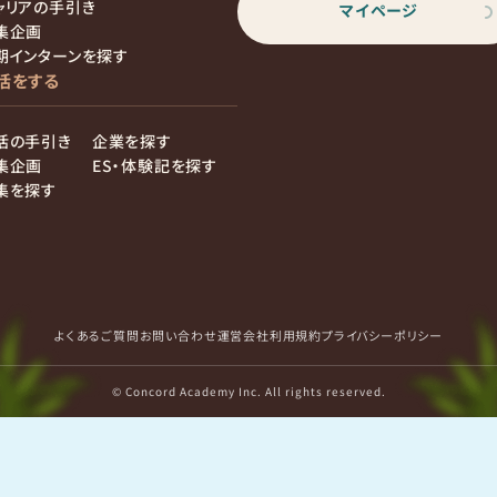
ャリアの手引き
マイページ
集企画
期インターンを探す
活をする
活の手引き
企業を探す
集企画
ES・体験記を探す
集を探す
よくあるご質問
お問い合わせ
運営会社
利用規約
プライバシーポリシー
© Concord Academy Inc. All rights reserved.