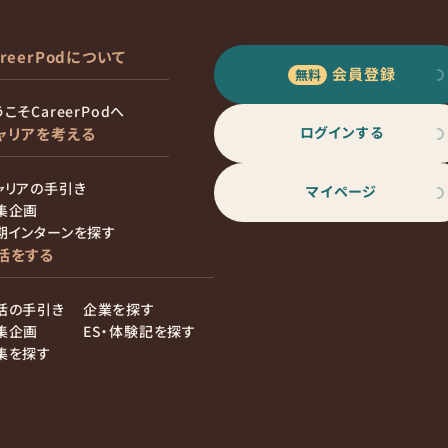
areerPodについて
会員登録
こそCareerPodへ
ログインする
ャリアを考える
ャリアの手引き
マイページ
集企画
期インターンを探す
活をする
活の手引き
企業を探す
集企画
ES・体験記を探す
集を探す