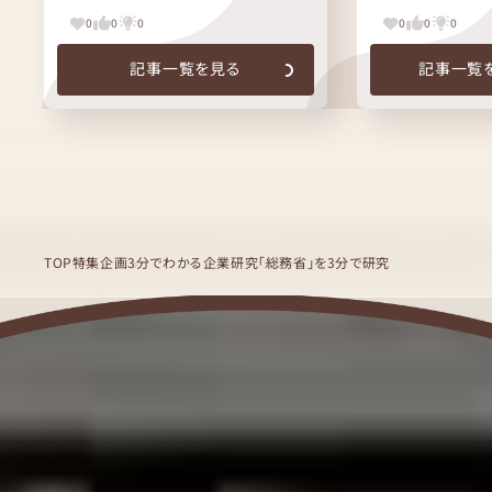
0
0
0
0
0
0
記事一覧を見る
記事一覧
TOP
特集企画
3分でわかる企業研究
「総務省」を3分で研究