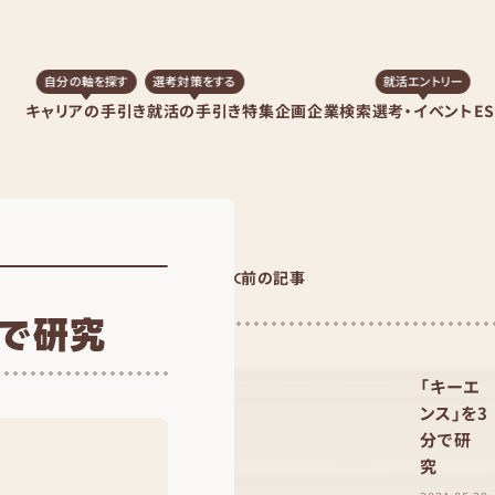
自分の軸を探す
選考対策をする
就活エントリー
キャリアの手引き
就活の手引き
特集企画
企業検索
選考・イベント
E
前の記事
分で研究
「キーエ
ンス」を3
分で研
究