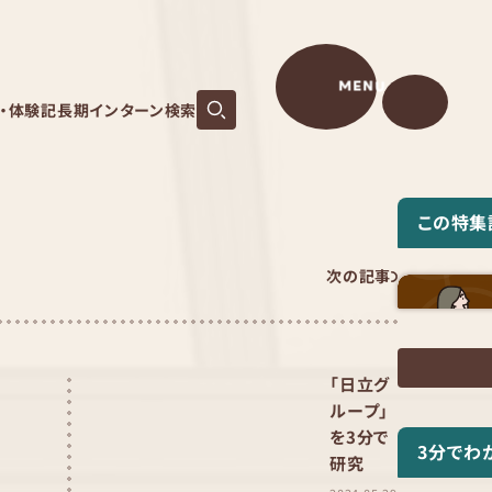
MENU
S・体験記
長期インターン検索
この特集
次の記事
「日立グ
ループ」
を3分で
3分でわ
研究