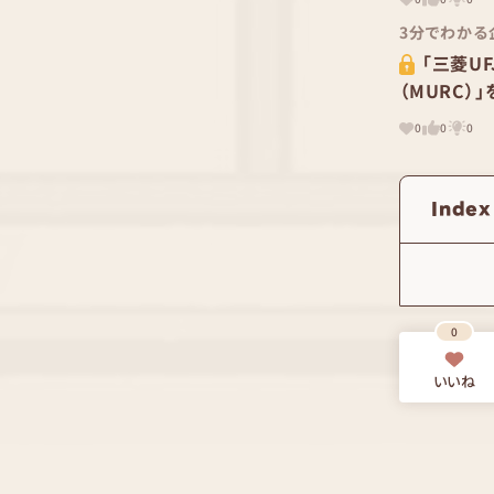
3分でわかる
「三菱U
（MURC）
0
0
0
Index
0
いいね