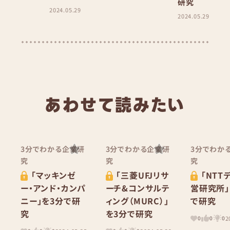
研究
2024.05.29
2024.05.29
あわせて読みたい
3分でわかる企業研
3分でわかる企業研
3分でわか
究
究
究
「マッキンゼ
「三菱UFJリサ
「NTT
ー・アンド・カンパ
ーチ&コンサルテ
営研究所」
ニー」を3分で研
ィング（MURC）」
で研究
究
を3分で研究
2
0
0
0