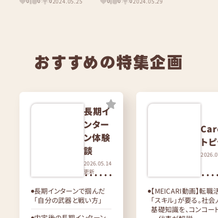
2024.05.25
2024.05.29
0
0
0
0
0
0
おすすめの特集企画
長期イ
ンター
Car
ン体験
トピ
談
2026.
2026.05.14
更新
長期インターンで掴んだ
【MEICARI動画】転
「自分の武器と戦い方」
「スキル」が要る。社
基礎知識を、コンコー
内定後の長期インターン