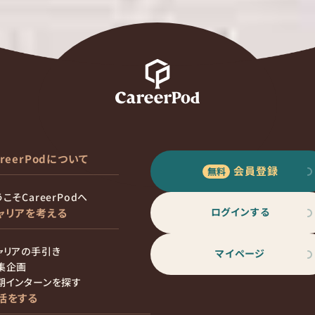
areerPodについて
会員登録
こそCareerPodへ
ログインする
ャリアを考える
ャリアの手引き
マイページ
集企画
期インターンを探す
活をする