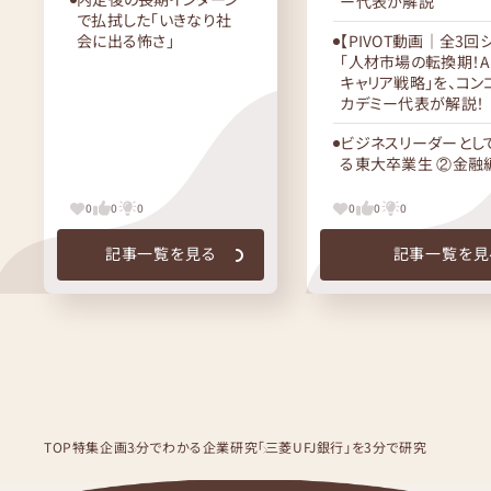
ー代表が解説
で払拭した「いきなり社
会に出る怖さ」
【PIVOT動画｜全3回
「人材市場の転換期！A
キャリア戦略」を、コン
カデミー代表が解説！
ビジネスリーダーとし
る東大卒業生 ②金融
0
0
0
0
0
0
記事一覧を見る
記事一覧を見
TOP
特集企画
3分でわかる企業研究
「三菱UFJ銀行」を3分で研究