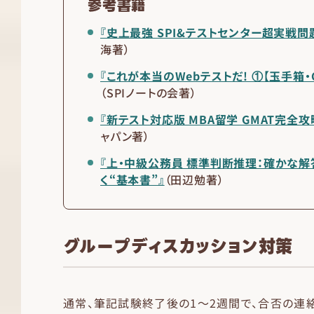
参考書籍
『史上最強 SPI&テストセンター超実戦問
海著）
『これが本当のWebテストだ! ①【玉手箱・C
（SPIノートの会著）
『新テスト対応版 MBA留学 GMAT完全攻
ャパン著）
『上・中級公務員 標準判断推理：確かな
く“基本書”』
（田辺勉著）
グループディスカッション対策
通常、筆記試験終了後の1〜2週間で、合否の連