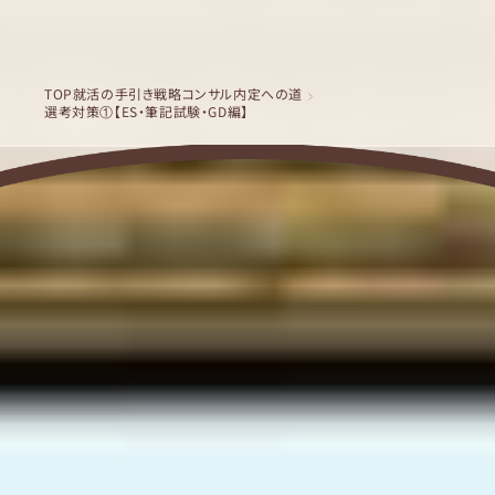
TOP
就活の手引き
戦略コンサル内定への道
選考対策①【ES・筆記試験・GD編】