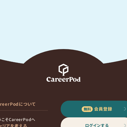
areerPodについて
会員登録
こそCareerPodへ
ログインする
ャリアを考える