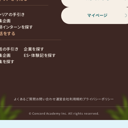
ャリアの手引き
マイページ
集企画
期インターンを探す
活をする
活の手引き
企業を探す
集企画
ES・体験記を探す
集を探す
よくあるご質問
お問い合わせ
運営会社
利用規約
プライバシーポリシー
© Concord Academy Inc. All rights reserved.