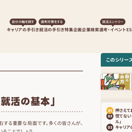
自分の軸を探す
選考対策をする
就活エントリー
キャリアの手引き
就活の手引き
特集企画
企業検索
選考・イベント
E
このシリー
就活の基本」
押さえて
01
慌てない
02
ル」
右する重要な局面です。多くの皆さんが、
キャリア
03
ることでしょう。