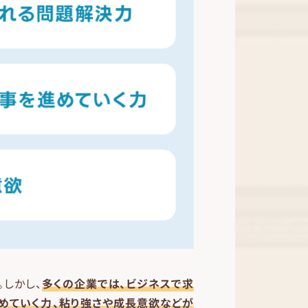
。しかし、
多
くの企
業では、ビジネスで求
めていく力、粘り強さや成長意欲などが