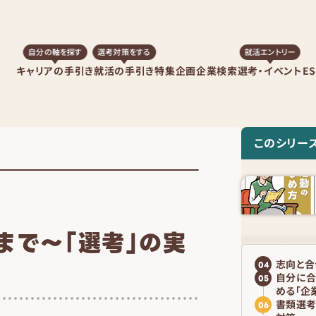
自分の軸を探す
選考対策をする
就活エントリー
キャリアの手引き
就活の手引き
特集企画
企業検索
選考・イベント
E
このシリー
まで～「選考」の実
志向と合
04
自分に合
05
める「企
書類選考
06