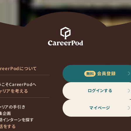
areerPodについて
会員登録
こそCareerPodへ
ログインする
ャリアを考える
ャリアの手引き
マイページ
集企画
期インターンを探す
活をする