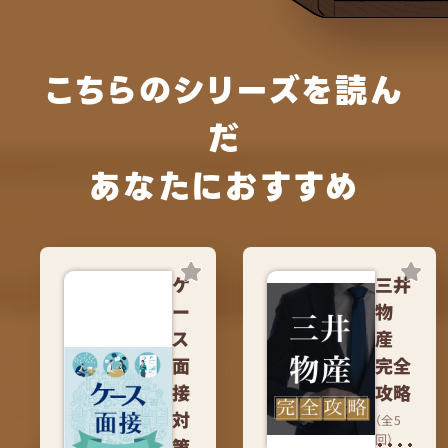
こちらのシリーズを読ん
だ
あなたにおすすめ
ケ
三井
ー
物
ス
産
面
完全
接
攻略
対
（全5
回）
策