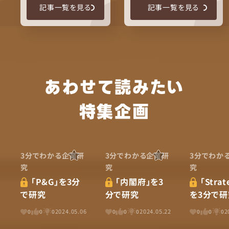
記事一覧を見る
記事一覧を見る
あわせて読みたい
特集企画
3分でわかる企業研
3分でわかる企業研
3分でわか
究
究
究
「P&G」を3分
「内閣府」を3
「Strat
で研究
分で研究
を3分で研
2024.05.06
2024.05.22
2
0
0
0
0
0
0
0
0
0