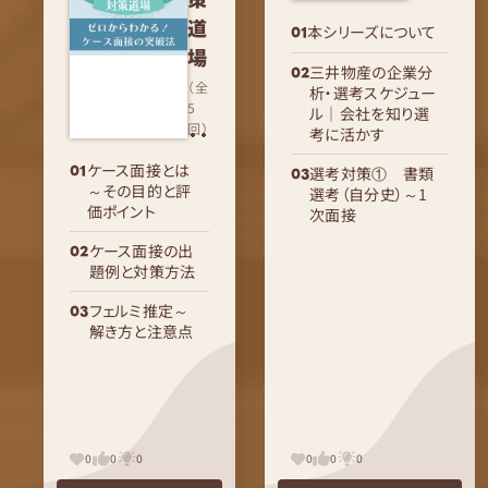
道
本シリーズについて
場
三井物産の企業分
（全
析・選考スケジュー
5
ル｜会社を知り選
回）
考に活かす
ケース面接とは
選考対策① 書類
～その目的と評
選考（自分史）～1
価ポイント
次面接
ケース面接の出
題例と対策方法
フェルミ推定～
解き方と注意点
0
0
0
0
0
0