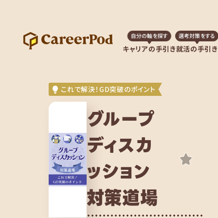
自分の軸を探す
選考対策をする
キャリアの手引き
就活の手引き
これで解決！GD突破のポイント
グループ
ディスカ
ッション
対策道場