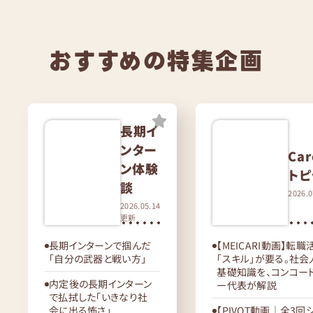
おすすめの特集企画
長期イ
ンター
Car
ン体験
トピ
談
2026.
2026.05.14
更新
長期インターンで掴んだ
【MEICARI動画】転
「自分の武器と戦い方」
「スキル」が要る。社
基礎知識を、コンコー
内定後の長期インターン
ー代表が解説
で払拭した「いきなり社
会に出る怖さ」
【PIVOT動画｜全3回