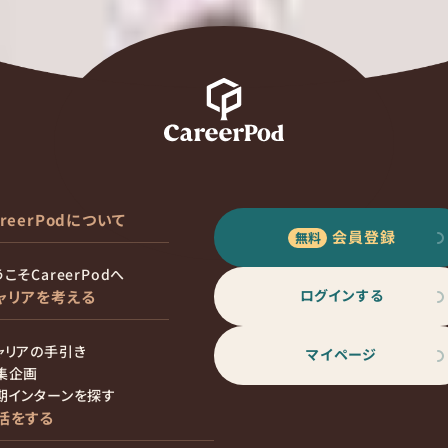
areerPodについて
会員登録
こそCareerPodへ
ログインする
ャリアを考える
ャリアの手引き
マイページ
集企画
期インターンを探す
活をする