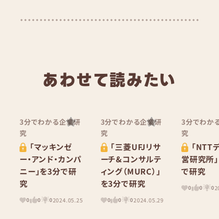
あわせて読みたい
3分でわかる企業研
3分でわかる企業研
3分でわか
究
究
究
「マッキンゼ
「三菱UFJリサ
「NTT
ー・アンド・カンパ
ーチ&コンサルテ
営研究所」
ニー」を3分で研
ィング（MURC）」
で研究
究
を3分で研究
2
0
0
0
2024.05.25
2024.05.29
0
0
0
0
0
0