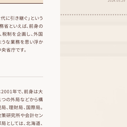
2024.05.29
代に引き継ぐ」という
務省といえば、前身の
、税制を企画し、外国
ような業務を思い浮か
中央省庁です。
は2001年で、前身は大
1つの外局などから構
税局、理財局、国際局。
政策研究所や会計セン
局としては、北海道、