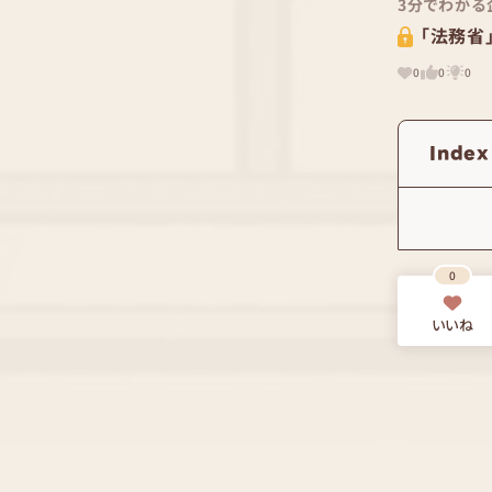
3分でわかる
「法務省
0
0
0
Index
0
いいね