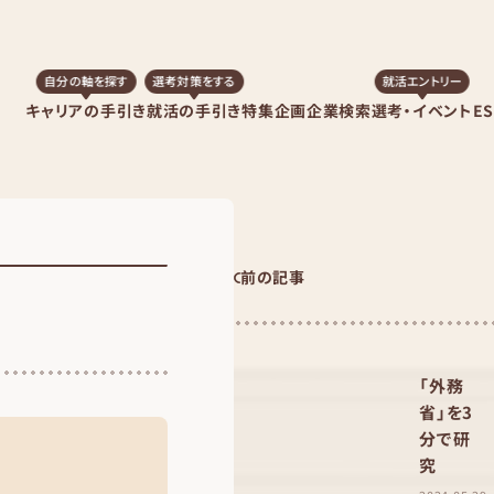
自分の軸を探す
選考対策をする
就活エントリー
キャリアの手引き
就活の手引き
特集企画
企業検索
選考・イベント
E
前の記事
「外務
省」を3
分で研
究