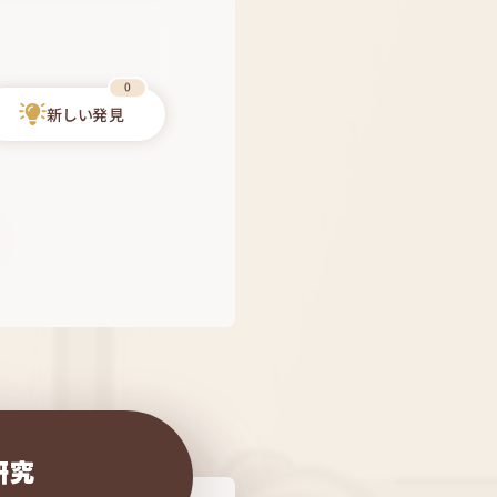
0
新しい発見
研究