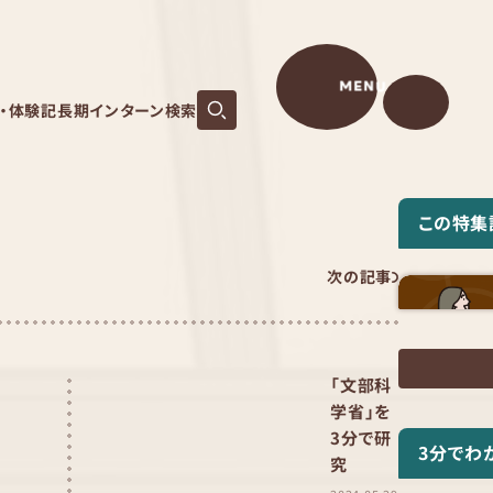
MENU
S・体験記
長期インターン検索
この特集
次の記事
「文部科
学省」を
3分で研
3分でわ
究