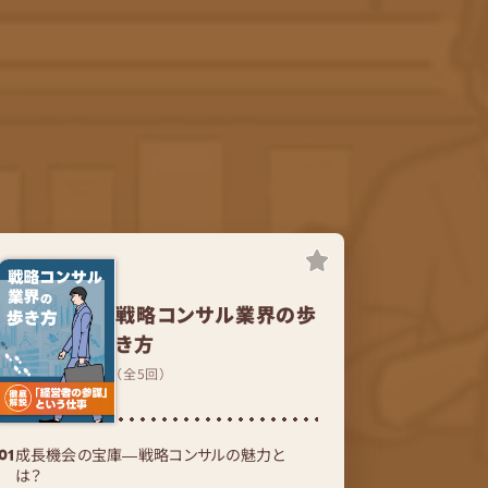
戦略コンサル業界の歩
き方
（全5回）
成長機会の宝庫―戦略コンサルの魅力と
は？