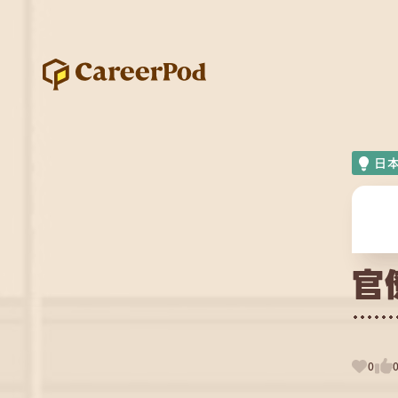
日
官
0