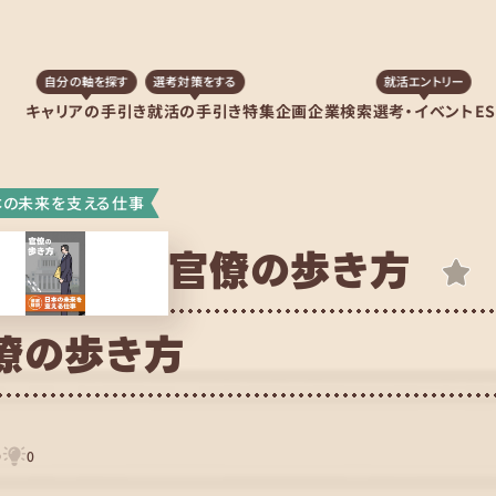
自分の軸を探す
選考対策をする
就活エントリー
キャリアの手引き
就活の手引き
特集企画
企業検索
選考・イベント
E
本の未来を支える仕事
官僚の歩き方
僚の歩き方
0
0